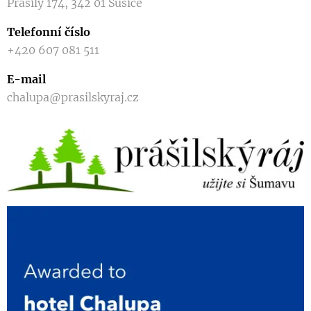
Prášily 174, 342 01 Sušice
Telefonní číslo
+420 607 081 511
E-mail
chalupa@prasilskyraj.cz