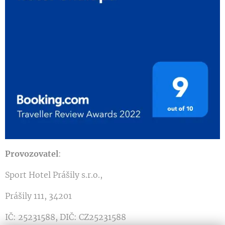
Provozovatel
:
Sport Hotel Prášily s.r.o.,
Prášily 111, 34201
IČ: 25231588, DIČ: CZ25231588